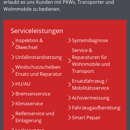
erlaubt es uns Kunden mit PKWs, Transporter und
Wohnmobile zu bedienen.
Serviceleistungen
Inspektion &
Systemdiagnose
Ölwechsel
Service &
Unfallinstandsetzung
Reparaturen für
Wohnmobile und
Windschutzscheiben
Transport
Ersatz und Reparatur
Ersatzfahrzeug /
HU/AU
Mobilitätsservice
Bremsenservice
Achsvermessung
Klimaservice
Fahrzeugaufbereitung
Reifenservice und
Smart Pepair
Einlagerung