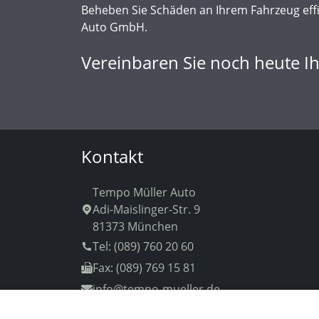
Beheben Sie Schäden an Ihrem Fahrzeug effi
Auto GmbH.
Vereinbaren Sie noch heute I
Kontakt
Tempo Müller Auto
Adi-Maislinger-Str. 9
81373 München
Tel: (089) 760 20 60
Fax: (089) 769 15 81
info
@tempo-mueller.de
Wir speichern und verarbeiten Ihre personenbezogenen Informa
vCard