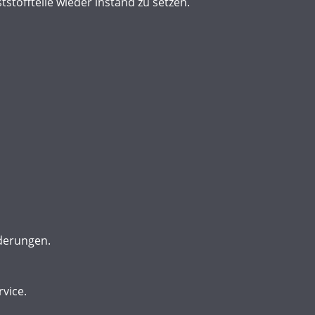
stoffteile wieder instand zu setzen.
rderungen.
vice.