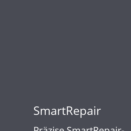
SmartRepair
Präzise SmartRepair-