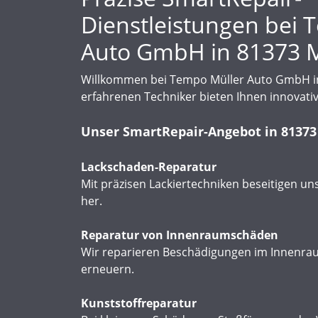
Termin anfragen">
Termin anfragen" loading="lazy">
Dienstleistungen bei 
Auto GmbH in 81373
Willkommen bei Tempo Müller Auto GmbH in 
erfahrenen Techniker bieten Ihnen innovati
Unser SmartRepair-Angebot in 8137
Lackschaden-Reparatur
Mit präzisen Lackiertechniken beseitigen un
her.
Reparatur von Innenraumschäden
Wir reparieren Beschädigungen im Innenraum
erneuern.
Kunststoffreparatur